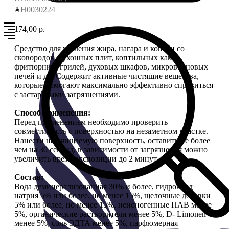
AH0030224
174,00
р.
Средство для удаления жира, нагара и копоти со
сковородок, кухонных плит, коптильных камер,
фритюрниц, грилей, духовых шкафов, микроволновых
печей и др. Содержит активные чистящие вещества,
которые помогают максимально эффективно справиться
с застарелыми загрязнениями.
Способ применения:
Перед применением необходимо проверить
совместимость с поверхностью на незаметном участке.
Нанести на очищаемую поверхность, оставить не более
чем на 30 секунд, в зависимости от загрязнения можно
увеличить время экспозиции до 2 минут.
Состав:
Вода деминерализованная 30% и более, гидроксид
натрия 5% или более, но менее 15%, щелочные добавки
5% или более, но менее 15%, неионогенные ПАВ менее
5%, органические растворители менее 5%, D- Limonen
менее 5%, соль ЭДТА менее 5%, парфюмерная