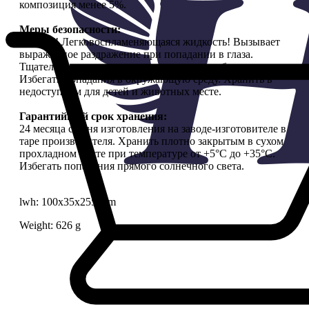
композиция менее 5%.
Меры безопасности:
Опасно! Легковоспламеняющаяся жидкость! Вызывает
выраженное раздражение при попадании в глаза.
Тщательно вымыть руки с мылом после работы.
Избегать попадания в окружающую среду. Хранить в
недоступном для детей и животных месте.
Гарантийный срок хранения:
24 месяца со дня изготовления на заводе-изготовителе в
таре производителя. Хранить плотно закрытым в сухом
прохладном месте при температуре от +5°С до +35°С.
Избегать попадания прямого солнечного света.
lwh: 100x35x255 mm
Weight: 626 g