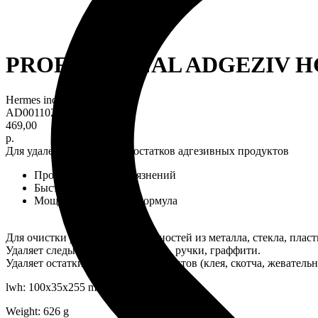
PROFESSIONAL ADGEZIV HG
Hermes industry
AD0011024
469,00
р.
Для удаления граффити и остатков адгезивных продуктов
Против стойких загрязнений
Быстрый результат
Мощная уникальная формула
Для очистки различных поверхностей из металла, стекла, плас
Удаляет следы от краски, маркера, ручки, граффити.
Удаляет остатки адгезивных продуктов (клея, скотча, жевательной
lwh: 100x35x255 mm
Weight: 626 g