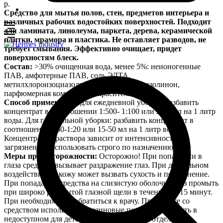
р.
Средство для мытья полов, стен, предметов интерьера и
различных рабочих водостойких поверхностей. Подходит
для ламината, линолеума, паркета, дерева, керамической
плитки, мрамора и пластика. Не оставляет разводов, не
требует смывания. Эффективно очищает, придет
поверхностям блеск.
Состав:
>30% очищенная вода, менее 5%: неионогенные
ПАВ, амфотерные ПАВ, соль ЭДТА,
метилхлороизоциазолинон и метилизоциазолинон,
парфюмерная композиция, краситель.
Способ применения:
для ежедневной уборки: разбавить
концентрат в соотношении 1:500- 1:100 или 2-10 мл на 1 литр
воды. Для генеральной уборки: разбавить концентрат в
соотношении1:60-1:20 или 15-50 мл на 1 литр воды.
Концентрация раствора зависит от интенсивности
загрязнения. Использовать строго по назначению.
Меры предосторожности:
Осторожно! При попадании в
глаза средство вызывает раздражение глаз. При длительном
воздействии на кожу может вызвать сухость и покраснение.
При попадании средства на слизистую оболочку глаз промыть
при широко раскрытой глазной щели в течении 10-15 минут.
При необходимости обратиться к врачу. При работе со
средством использовать резиновые перчатки. Хранить в
недоступном для детей и животных месте, отдельно от