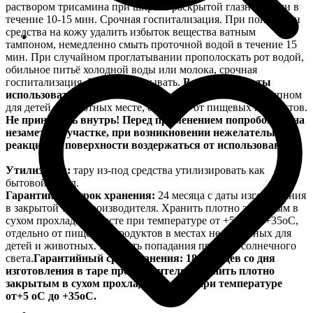
раствором трисамина при широко раскрытой глазной щели в
течение 10-15 мин. Срочная госпитализация. При попадании
средства на кожу удалить избыток вещества ватным
тампоном, немедленно смыть проточной водой в течение 15
мин. При случайном проглатывании прополоскать рот водой,
обильное питьё холодной воды или молока, срочная
госпитализация. Рвоту не вызывать.
Во время работы
использовать резиновые перчатки!
Хранить в недоступном
для детей и животных месте, отдельно от пищевых продуктов.
Не принимать внутрь!
Перед применением попробовать на
незаметном участке, при возникновении нежелательной
реакции на поверхности воздержаться от использования.
Утилизация:
тару из-под средства утилизировать как
бытовой отход.
Гарантийный срок хранения:
24 месяца с даты изготовления
в закрытой таре производителя. Хранить плотно закрытым в
сухом прохладном месте при температуре от +5оС до +35оС,
отдельно от пищевых продуктов в местах недоступных для
детей и животных. Избегать попадания прямого солнечного
света.
Гарантийный срок хранения: 18 месяцев со дня
изготовления в таре производителя. Хранить плотно
закрытым в сухом прохладном месте при температуре
от+5 оС до +35оС.