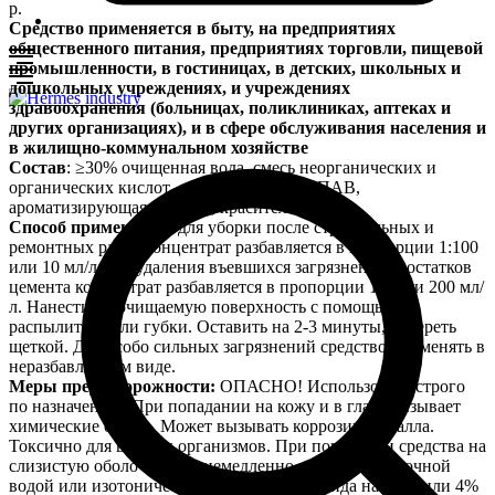
р.
Средство применяется в быту, на предприятиях
общественного питания, предприятиях торговли, пищевой
промышленности, в гостиницах, в детских, школьных и
дошкольных учреждениях, и учреждениях
здравоохранения (больницах, поликлиниках, аптеках и
других организациях), и в сфере обслуживания населения и
в жилищно-коммунальном хозяйстве
Состав
: ≥30% очищенная вода, смесь неорганических и
органических кислот, < 5 неионогенное ПАВ,
ароматизирующая добавка, краситель.
Способ применения:
для уборки после строительных и
ремонтных работ концентрат разбавляется в пропорции 1:100
или 10 мл/л; для удаления въевшихся загрязнений и остатков
цемента концентрат разбавляется в пропорции 1:5 или 200 мл/
л. Нанести на очищаемую поверхность с помощью
распылителя или губки. Оставить на 2-3 минуты, потереть
щеткой. Для особо сильных загрязнений средство применять в
неразбавленном виде.
Меры предосторожности:
ОПАСНО! Использовать строго
по назначению. При попадании на кожу и в глаза вызывает
химические ожоги. Может вызывать коррозию металла.
Токсично для водных организмов. При попадании средства на
слизистую оболочку глаз немедленно промыть проточной
водой или изотоническим раствором хлорида натрия, или 4%