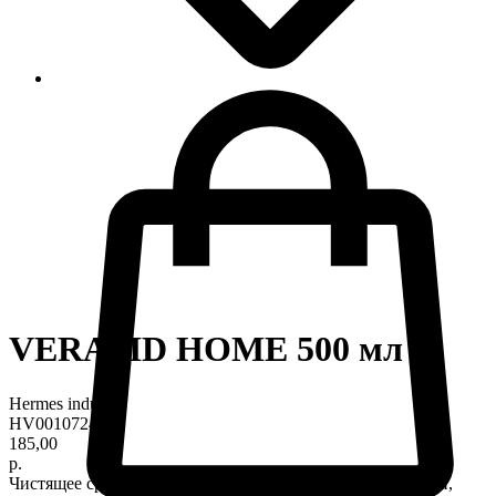
VERASID HOME 500 мл
Hermes industry
HV0010724
185,00
р.
Чистящее средство для ванн, душевых кабин, сантехники,