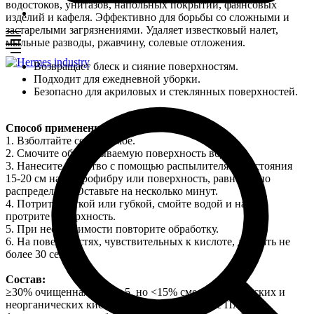
водостоков, унитазов, напольных покрытий, фаянсовых
изделий и кафеля. Эффективно для борьбы со сложными и
застарелыми загрязнениями. Удаляет известковый налет,
мыльные разводы, ржавчину, солевые отложения.
Возвращает блеск и сияние поверхностям.
Подходит для ежедневной уборки.
Безопасно для акриловых и стеклянных поверхностей.
Способ применения:
1. Взболтайте содержимое.
2. Смочите обрабатываемую поверхность водой.
3. Нанесите средство с помощью распылителя с расстояния
15-20 см на микрофибру или поверхность, равномерно
распределите. Оставьте на несколько минут.
4. Потрите щеткой или губкой, смойте водой и насухо
протрите поверхность.
5. При необходимости повторите обработку.
6. На поверхностях, чувствительных к кислоте, держать не
более 30 секунд.
Состав:
≥30% очищенная вода; ≥5, но <15% смесь органических и
неорганических кислот; <5%: неионогенные ПАВ,