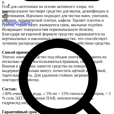
р.
Гель для сантехники на основе активного хлора, это
универсальное чистящее средство для мытья, дезинфекции и
отбеливания. Идеально подходит для чистки ванн, унитазов,
раковин, керамической плитки, кафеля. Удаляет плесень и
грибок, серый налёт, въевшуюся грязь, мыльные подтёки.
Возвращает поверхностям первоначальную белизну.
Благодаря загущенной формуле средство задерживается на
вертикальных и наклонных поверхностях, что способствует
лучшему распределению и эффективному действию средства.
Способ применения:
Унитаз: нанести средство под ободок унитаза и оставить на
несколько минут, воспользоваться ёршиком, смыть водой.
Ванная и раковина: нанести средство на поверхность,
выдержать несколько минут, почистить щёткой или губкой,
тщательно смыть. Для удаления стойких загрязнений
повторить обработку.
Состав:
≥30% очищенная вода, ≥ 5% но < 15% гипохлорит натрия, < 5
% соль ЭДТА, анионные ПАВ, неионогенные ПАВ,
гидроксид натрия.
Гарантийный срок хранения: