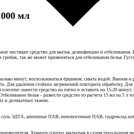
000 мл
ное чистящее средство для мытья, дезинфекции и отбеливания. И
и грибок, так же может применяться для отбеливания белья. Густ
сколько минут, воспользоваться ёршиком, смыть водой. Ванная и 
ть. Для удаления стойких загрязнений повторить обработку. Для
я плесени: нанести средство на пятно и оставить на 15-20 минут
Отбеливание белья – развести средство из расчета 15 мл на 5 л т
ых и деликатных тканях.
% соль ЭДТА, анионные ПАВ, неионогенные ПАВ, гидроксид нат
е производителя. Хранить плотно закрытым в сухом прохладном м