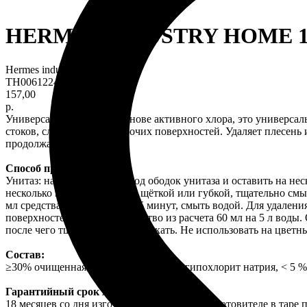
HERMES INDUSTRY HOME 1
Hermes industry
TH0061224
157,00
р.
Универсальный гель на основе активного хлора, это универсаль
стоков, сливов, пола и рабочих поверхностей. Удаляет плесень 
продолжая работать.
Способ применения:
Унитаз: нанести средство под ободок унитаза и оставить на не
несколько минут, почистить щёткой или губкой, тщательно смы
мл средства, оставить на 5-15 минут, смыть водой. Для удалени
поверхностей разбавить средство из расчета 60 мл на 5 л воды. 
после чего тщательно прополоскать. Не использовать на цветн
Состав:
≥30% очищенная вода, ≥ 5% но <15% гипохлорит натрия, < 5 
Гарантийный срок хранения:
18 месяцев со дня изготовления на заводе-изготовителе в тар