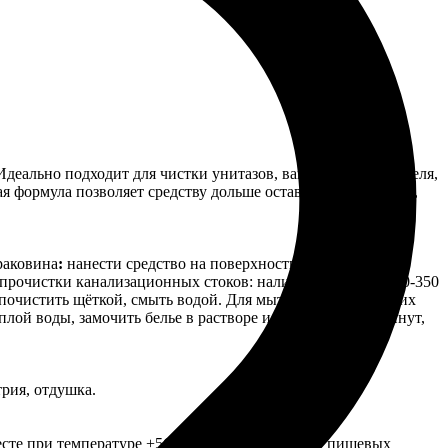
деально подходит для чистки унитазов, ванн, раковин, кафеля,
ая формула позволяет средству дольше оставаться на стенках,
раковина
:
нанести средство на поверхность, выдержать
 прочистки канализационных стоков: налить в водосток 300-350
, почистить щёткой, смыть водой. Для мытья полов и рабочих
еплой воды, замочить белье в растворе и оставить на 45 минут,
рия, отдушка.
есте при температуре +5С до +35С, отдельно от пищевых