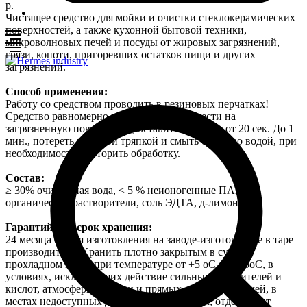
р.
Чистящее средство для мойки и очистки стеклокерамических
поверхностей, а также кухонной бытовой техники,
микроволновых печей и посуды от жировых загрязнений,
грязи, копоти, пригоревших остатков пищи и других
загрязнений.
Способ применения:
Работу со средством проводить в резиновых перчатках!
Средство равномерно распылить или нанести на
загрязненную поверхность, оставить на время от 20 сек. До 1
мин., потереть влажной тряпкой и смыть средство водой, при
необходимости повторить обработку.
Состав:
≥ 30% очищенная вода, < 5 % неионогенные ПАВ,
органические растворители, соль ЭДТА, д-лимонен.
Гарантийный срок хранения:
24 месяца со дня изготовления на заводе-изготовителе в таре
производителя. Хранить плотно закрытым в сухом
прохладном месте при температуре от +5 оС до +35оС, в
условиях, исключающих действие сильных окислителей и
кислот, атмосферной влаги и прямых солнечных лучей, в
местах недоступных для детей и животных, отдельно от