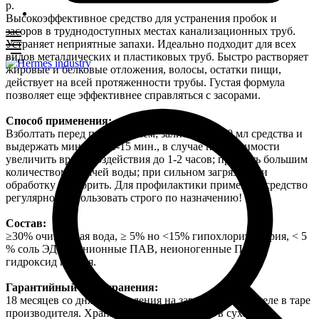
р.
Высокоэффективное средство для устранения пробок и
засоров в труднодоступных местах канализационных труб.
Устраняет неприятные запахи. Идеально подходит для всех
видов металлических и пластиковых труб. Быстро растворяет
жировые и белковые отложения, волосы, остатки пищи,
действует на всей протяженности трубы. Густая формула
позволяет еще эффективнее справляться с засорами.
Способ применения:
Взболтать перед применением; залить 300-350 мл средства и
выдержать минимум 5-15 мин., в случае необходимости
увеличить время воздействия до 1-2 часов; промыть большим
количеством горячей воды; при сильном загрязнении
обработку повторить. Для профилактики применять средство
регулярно. Использовать строго по назначению!
Состав:
≥30% очищенная вода, ≥ 5% но <15% гипохлорит натрия, < 5
% соль ЭДТА, анионные ПАВ, неионогенные ПАВ,
гидроксид натрия.
Гарантийный срок хранения:
18 месяцев со дня изготовления на заводе-изготовителе в таре
производителя. Хранить плотно закрытым в сухом