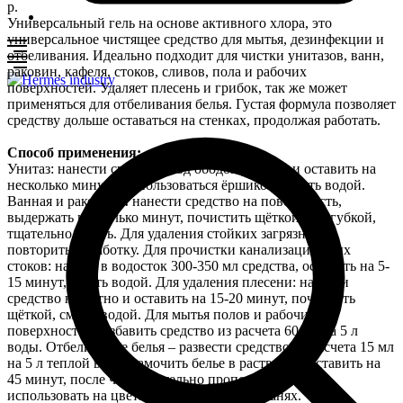
р.
Универсальный гель на основе активного хлора, это
универсальное чистящее средство для мытья, дезинфекции и
отбеливания. Идеально подходит для чистки унитазов, ванн,
раковин, кафеля, стоков, сливов, пола и рабочих
поверхностей. Удаляет плесень и грибок, так же может
применяться для отбеливания белья. Густая формула позволяет
средству дольше оставаться на стенках, продолжая работать.
Способ применения:
Унитаз: нанести средство под ободок унитаза и оставить на
несколько минут, воспользоваться ёршиком, смыть водой.
Ванная и раковина
:
нанести средство на поверхность,
выдержать несколько минут, почистить щёткой или губкой,
тщательно смыть. Для удаления стойких загрязнений
повторить обработку. Для прочистки канализационных
стоков: налить в водосток 300-350 мл средства, оставить на 5-
15 минут, смыть водой. Для удаления плесени: нанести
средство на пятно и оставить на 15-20 минут, почистить
щёткой, смыть водой. Для мытья полов и рабочих
поверхностей разбавить средство из расчета 60 мл на 5 л
воды. Отбеливание белья – развести средство из расчета 15 мл
на 5 л теплой воды, замочить белье в растворе и оставить на
45 минут, после чего тщательно прополоскать. Не
использовать на цветных и деликатных тканях.