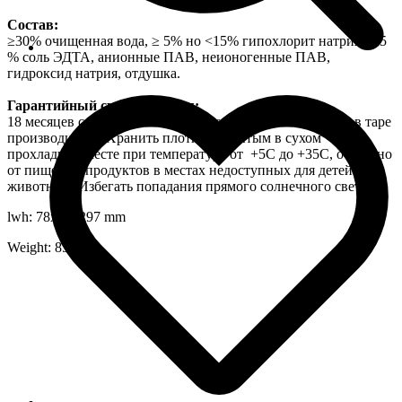
Состав:
≥30% очищенная вода, ≥ 5% но <15% гипохлорит натрия, < 5
% соль ЭДТА, анионные ПАВ, неионогенные ПАВ,
гидроксид натрия, отдушка.
Гарантийный срок хранения:
18 месяцев со дня изготовления на заводе-изготовителе в таре
производителя. Хранить плотно закрытым в сухом
прохладном месте при температуре от +5С до +35С, отдельно
от пищевых продуктов в местах недоступных для детей и
животных. Избегать попадания прямого солнечного света.
lwh: 78x60x297 mm
Weight: 851 g