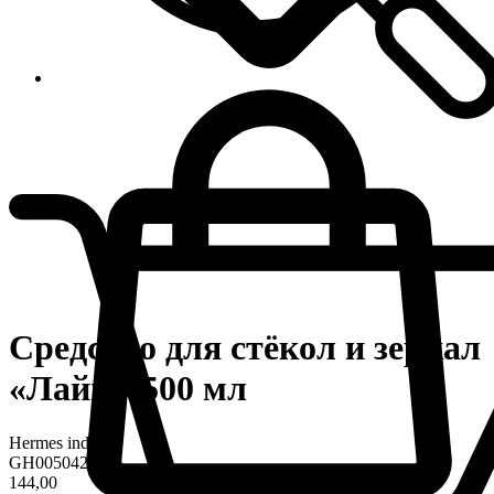
Средство для стёкол и зеркал
«Лайм» 500 мл
Hermes industry
GH0050424
144,00