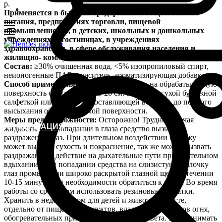
р.
Применяется в быту, на предприятиях общественного
питания, предприятиях торговли, пищевой
промышленности, в детских, школьных и дошкольных
учреждениях, в гостиницах, в учреждениях
здравоохранения, в сфере обслуживания населения и
жилищно- коммунальном хозяйстве.
Состав:
≥30% очищенная вода, <5% изопропиловый спирт,
неионогенные ПАВ, краситель, ароматизирующая добавка.
Способ применения:
распылите средство на обрабатываемую
поверхность с расстояния 15-20 см. Протрите сухой бумажной
салфеткой или тканью, не оставляющей волокон, до полного
высыхания обрабатываемой поверхности.
Меры предосторожности:
Осторожно! Трудногорючая
ИНФОРМАЦИЯ
жидкость. При попадании в глаза средство вызывает
раздражение глаз. При длительном воздействии на кожу
может вызвать сухость и покраснение, так же может вызвать
раздражающее действие на дыхательные пути при длительном
вдыхании. При попадании средства на слизистую оболочку
глаз промыть при широко раскрытой глазной щели в течении
10-15 минут. При необходимости обратиться к врачу. Во время
работы со средством использовать резиновые перчатки.
Хранить в недоступном для детей и животных месте,
отдельно от пищевых продуктов, вдали от источников огня,
обогревательных приборов и солнечного света. Не принимать