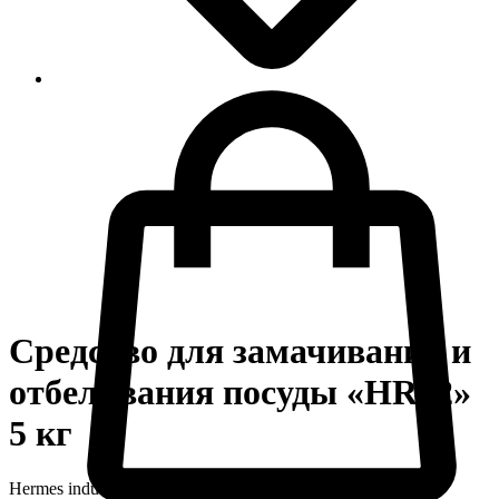
Средство для замачивания и
отбеливания посуды «HR02»
5 кг
Hermes industry