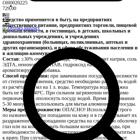
OH0020225
729,00
р.
Средство применяется в быту, на предприятиях
общественного питания, предприятиях торговли, пищевой
промышленности, в гостиницах, в детских, школьных и
дошкольных учреждениях, и учреждениях
здравоохранения (больницах, поликлиниках, аптеках и
других организациях), и в сфере обслуживания населения и
в жилищно-коммунальном хозяйстве.
Состав
: ≥30% очищенная вода, <5 % гипохлорит натрия, соль
ЭДТА, неионогенное ПАВ, гидроксид натрия,
ароматизирующая добавка.
Способ применения:
при замачивании посуды, в зависимости
от степени загрязнения, средство необходимо разбавить водой
из расчёта 5-20 мл на 1 л. воды. Температура воды должна
быть не более 40ºС. При сильном загрязнении необходимо
первоначально ополоснуть посуду водой. Время замачивания
5-30 минут. Не использовать для мытья алюминиевой посуды.
Меры предосторожности:
ОПАСНО! Использовать строго
по назначению. При попадании на кожу и в глаза вызывает их
раздражение. При попадании средства на слизистую оболочку
глаз или на кожу промыть большим количеством воды, при
необходимости наложить асептическую повязку и обратиться
к врачу. При случайном проглатывании прополоскать рот