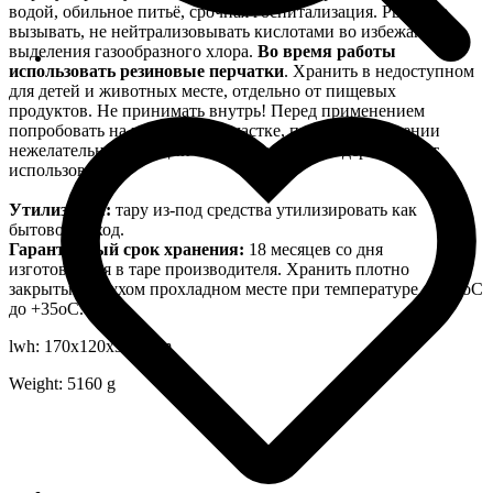
водой, обильное питьё, срочная госпитализация. Рвоту не
вызывать, не нейтрализовывать кислотами во избежание
выделения газообразного хлора.
Во время работы
использовать резиновые перчатки
. Хранить в недоступном
для детей и животных месте, отдельно от пищевых
продуктов. Не принимать внутрь! Перед применением
попробовать на незаметном участке, при возникновении
нежелательной реакции на поверхности воздержаться от
использования.
Утилизация:
тару из-под средства утилизировать как
бытовой отход.
Гарантийный срок хранения:
18 месяцев со дня
изготовления в таре производителя. Хранить плотно
закрытым в сухом прохладном месте при температуре от+5 оС
до +35оС.
lwh: 170x120x305 mm
Weight: 5160 g