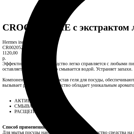
CROCK HOME с экстрактом л
Hermes industry
CR0020524
1120,00
р.
Эффективное моющее средство легко справляется с любыми пищ
оставляет разводов и легко смывается водой. Устраняет запахи.
Компоненты, входящие в состав геля для посуды, обеспечивают
вызывает раздражения. Средство обладает уникальным ароматом
АКТИВНАЯ ПЕНА
СМЫВАЕТСЯ ВОДОЙ
РАСЩЕПЛЯЕТ ЖИР
Способ применения:
Для мытья посуды нанесите небольшое количество средства на 