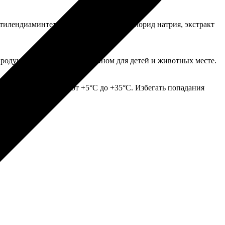
илендиаминтетрауксусной кислоты, хлорид натрия, экстракт
одукта. Хранить в недоступном для детей и животных месте.
сте при температуре от +5°С до +35°С. Избегать попадания