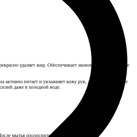
екрасно удаляет жир. Обеспечивает экономичный расход, не
 активно питает и увлажняет кожу рук, делая ее мягкой, не
силий даже в холодной воде.
После мытья ополосните посуду.