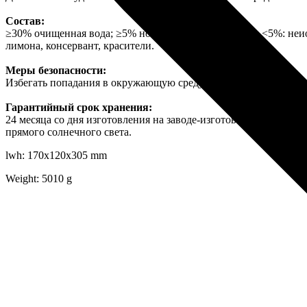
Состав:
≥30% очищенная вода; ≥5% но <15% анионные ПАВ; <5%: неион
лимона, консервант, красители.
Меры безопасности:
Избегать попадания в окружающую среду. Перед использование
Гарантийный срок хранения:
24 месяца со дня изготовления на заводе-изготовителе, в таре
прямого солнечного света.
lwh: 170x120x305 mm
Weight: 5010 g