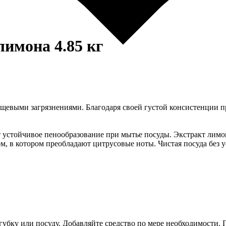
имона 4.85 кг
евыми загрязнениями. Благодаря своей густой консистенции пр
 устойчивое пенообразование при мытье посуды. Экстракт лимона
, в котором преобладают цитрусовые ноты. Чистая посуда без у
губку или посуду. Добавляйте средство по мере необходимости. 