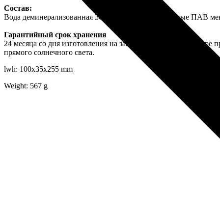
Состав:
Вода деминерализованная 30% и более, неионогенные ПАВ мен
Гарантийный срок хранения
24 месяца со дня изготовления на заводе-изготовителе, в таре
прямого солнечного света.
lwh: 100x35x255 mm
Weight: 567 g