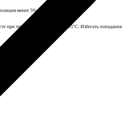
позиция менее 5%, соль ЭДТА менее 5%.
сте при температуре от +5°С до +35°С. Избегать попадания