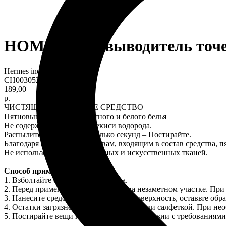
HOME Пятновыводитель точе
Hermes industry
CH0030524
189,00
р.
ЧИСТЯЩЕЕ И МОЮЩЕЕ СРЕДСТВО
Пятновыводитель для цветного и белого белья
Не содержит хлор. Без перекиси водорода.
Распылите на пятно - несколько секунд – Постирайте.
Благодаря активным веществам, входящим в состав средства, п
Не использовать для деликатных и искусственных тканей.
Способ применения:
1. Взболтайте содержимое флакона.
2. Перед применением попробуйте на незаметном участке. При
3. Нанесите средство на очищаемую поверхность, оставьте обр
4. Остатки загрязнений уберите губкой или салфеткой. При не
5. Постирайте вещи как обычно в соответствии с требованиями