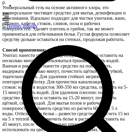
р.
Универсальный гель на основе активного хлора, это
универсальное чистящее средство для мытья, дезинфекции и
отбеливания. Идеально подходит для чистки унитазов, ванн,
раковин, кафеля, стоков, сливов, пола и рабочих
поверхностей. Удаляет плесень и грибок, так же может
применяться для отбеливания белья. Густая формула позволяет
средству дольше оставаться на стенках, продолжая работать.
Способ применения:
Унитаз: нанести средство под ободок унитаза и оставить на
несколько минут, воспользоваться ёршиком, смыть водой.
Ванная и раковина
:
нанести средство на поверхность,
выдержать несколько минут, почистить щёткой или губкой,
тщательно смыть. Для удаления стойких загрязнений
повторить обработку. Для прочистки канализационных
стоков: налить в водосток 300-350 мл средства, оставить на 5-
15 минут, смыть водой. Для удаления плесени: нанести
средство на пятно и оставить на 15-20 минут, почистить
щёткой, смыть водой. Для мытья полов и рабочих
поверхностей разбавить средство из расчета 60 мл на 5 л
воды. Отбеливание белья – развести средство из расчета 15 мл
на 5 л теплой воды, замочить белье в растворе и оставить на
45 минут, после чего тщательно прополоскать. Не
использовать на цветных и деликатных тканях.