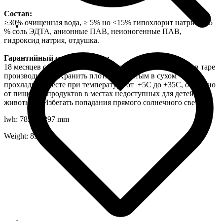
Состав:
≥30% очищенная вода, ≥ 5% но <15% гипохлорит натрия, < 5
% соль ЭДТА, анионные ПАВ, неионогенные ПАВ,
гидроксид натрия, отдушка.
Гарантийный срок хранения:
18 месяцев со дня изготовления на заводе-изготовителе в таре
производителя. Хранить плотно закрытым в сухом
прохладном месте при температуре от +5С до +35С, отдельно
от пищевых продуктов в местах недоступных для детей и
животных. Избегать попадания прямого солнечного света.
lwh: 78x60x297 mm
Weight: 851 g