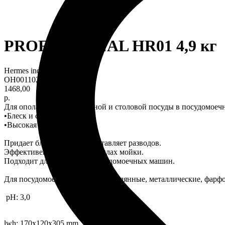
PROFESSIONAL HR01 4,9 кг
Hermes industry
OH0011024
1468,00
р.
Для ополаскивания кухонной и столовой посуды в посудомое
•Блеск и сияние
•Высокая эффективность
Придает блеск посуде, не оставляет разводов.
Эффективен на коротких циклах мойки.
Подходит для всех типов посудомоечных машин.
Для посудомоечных машин. Стеклянные, металлические, фарфо
pH: 3,0
lwh: 170x120x305 mm