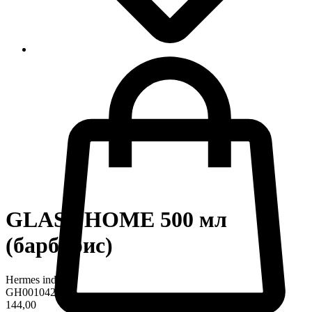
GLASS HOME 500 мл
(барбарис)
Hermes industry
GH0010424
144,00