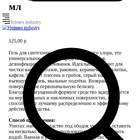
мл
Hermes industry
TH0011224
125,00
р.
Гель для сантехники на основе активного хлора, это
универсальное чистящее средство для мытья,
дезинфекции и отбеливания. Идеально подходит для
чистки ванн, унитазов, раковин, керамической плитки,
кафеля. Удаляет плесень и грибок, серый налёт,
въевшуюся грязь, мыльные подтёки. Возвращает
поверхностям первоначальную белизну.
Благодаря загущенной формуле средство задерживается
на вертикальных и наклонных поверхностях, что
способствует лучшему распределению и эффективному
действию средства.
Способ применения:
Унитаз: нанести средство под ободок унитаза и оставить
на несколько минут, воспользоваться ёршиком, смыть
водой. Ванная и раковина: нанести средство на