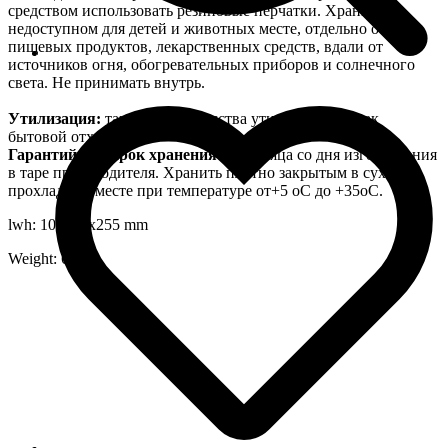
средством использовать резиновые перчатки. Хранить в
недоступном для детей и животных месте, отдельно от
пищевых продуктов, лекарственных средств, вдали от
источников огня, обогревательных приборов и солнечного
света. Не принимать внутрь.
Утилизация:
тару из-под средства утилизировать как
бытовой отход.
Гарантийный срок хранения:
24 месяца со дня изготовления
в таре производителя. Хранить плотно закрытым в сухом
прохладном месте при температуре от+5 оС до +35оС.
lwh: 100x35x255 mm
Weight: 626 g