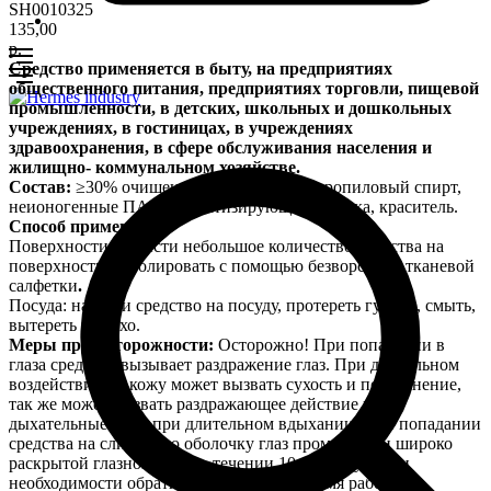
SH0010325
135,00
р.
Средство применяется в быту, на предприятиях
общественного питания, предприятиях торговли, пищевой
промышленности, в детских, школьных и дошкольных
учреждениях, в гостиницах, в учреждениях
здравоохранения, в сфере обслуживания населения и
жилищно- коммунальном хозяйстве.
Состав:
≥30% очищенная вода, <5% изопропиловый спирт,
неионогенные ПАВ, ароматизирующая добавка, краситель.
Способ применения:
Поверхности
:
нанести небольшое количество средства на
поверхность, отполировать с помощью безворсовой тканевой
салфетки
.
Посуда: нанести средство на посуду, протереть губкой, смыть,
вытереть на сухо.
Меры предосторожности:
Осторожно! При попадании в
глаза средство вызывает раздражение глаз. При длительном
воздействии на кожу может вызвать сухость и покраснение,
так же может вызвать раздражающее действие на
дыхательные пути при длительном вдыхании. При попадании
средства на слизистую оболочку глаз промыть при широко
раскрытой глазной щели в течении 10-15 минут. При
необходимости обратиться к врачу. Во время работы со