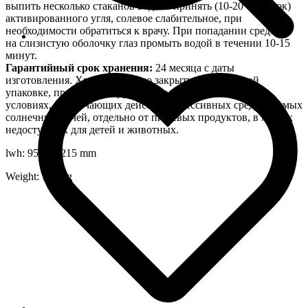
выпить несколько стаканов воды и принять (10-20 таблеток)
активированного угля, солевое слабительное, при
необходимости обратиться к врачу. При попадании средства
на слизистую оболочку глаз промыть водой в течении 10-15
минут.
Гарантийный срок хранения:
24 месяца с даты
изготовления. Хранить плотно закрытым в заводской
упаковке, при температуре от плюс 5°С до плюс 35°С, в
условиях, исключающих действие агрессивных сред и прямых
солнечных лучей, отдельно от пищевых продуктов, в местах
недоступных для детей и животных.
lwh: 95x95x215 mm
Weight: 1058 g