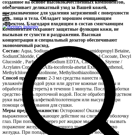
созданное на основе высококачественных компонентов,
обеспечивает деликатный уход за Вашей кожей,
предназначенное для удаления загрязнений с поверхности
рук, лица и тела. Обладает хорошим очищающим
эффектом. Благодаря входящим в состав смягчающим
компонентам сохраняет защитные функции кожи, не
вызывая ее сухости и раздражения. Высокая
концентрация и специальный дозатор обеспечивают
экономичный расход.
Состав:
Aqua, Sodium Laureth Sulfate, Cocamidopropyl Betaine,
SodiumChloride, Cocamide DEA, PEG-7 Glyceryl Cocoate, Decyl
Glucoside , Parfum, Tetrasodium EDTA, CitricAcid , Styrene /
Acrylates Copolymer,Alfa-tocoferola-atsetat Extract, Panthenol,
Methylchloroisothiazolinone, Methylisothiazolinone.
Способ применения:
2-3 мл средства нанести на
увлажнённые водой руки или другие кожные покровы и
обработать (растереть) в течении 1 минуты. После обработки
средство смыть проточной водой. После обработки средством
руки вытереть салфеткой/полотенцем или высушить при
помощи оборудования для сушки.
Меры предосторожности:
Осторожно! Оказывает
выраженное раздражающее действие на слизистую оболочку
глаз. При попадании через рот жидкое мыло может вызвать
поражение желудочно-кишечного тракта, расстройство
желудка. При попадании средства через рот необходимо