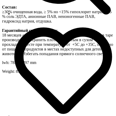
Состав:
≥30% очищенная вода, ≥ 5% но <15% гипохлорит натрия, < 5
% соль ЭДТА, анионные ПАВ, неионогенные ПАВ,
гидроксид натрия, отдушка.
Гарантийный срок хранения:
18 месяцев со дня изготовления на заводе-изготовителе в таре
производителя. Хранить плотно закрытым в сухом
прохладном месте при температуре от +5С до +35С, отдельно
от пищевых продуктов в местах недоступных для детей и
животных. Избегать попадания прямого солнечного света.
lwh: 78x60x297 mm
Weight: 851 g