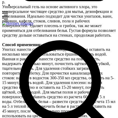
р.
Универсальный гель на основе активного хлора, это
универсальное чистящее средство для мытья, дезинфекции и
отбеливания. Идеально подходит для чистки унитазов, ванн,
раковин, кафеля, стоков, сливов, пола и рабочих
поверхностей. Удаляет плесень и грибок, так же может
применяться для отбеливания белья. Густая формула позволяет
средству дольше оставаться на стенках, продолжая работать.
Способ применения:
Унитаз: нанести средство под ободок унитаза и оставить на
несколько минут, воспользоваться ёршиком, смыть водой.
Ванная и раковина
:
нанести средство на поверхность,
выдержать несколько минут, почистить щёткой или губкой,
тщательно смыть. Для удаления стойких загрязнений
повторить обработку. Для прочистки канализационных
стоков: налить в водосток 300-350 мл средства, оставить на 5-
15 минут, смыть водой. Для удаления плесени: нанести
средство на пятно и оставить на 15-20 минут, почистить
щёткой, смыть водой. Для мытья полов и рабочих
поверхностей разбавить средство из расчета 60 мл на 5 л
воды. Отбеливание белья – развести средство из расчета 15 мл
на 5 л теплой воды, замочить белье в растворе и оставить на
45 минут, после чего тщательно прополоскать. Не
использовать на цветных и деликатных тканях.